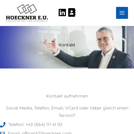
Zum
Inhalt
springen
Kontakt
Kontakt aufnehmen
Social Media, Telefon, Email, VCard oder lieber gleich einen
Termin?
Telefon: +43 (664) 111 41 92
Email: office(AT)hoeckner.com