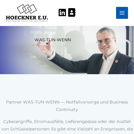
Zum
Inhalt
springen
WAS-TUN-WENN
Partner WAS-TUN-WENN — Notfallvorsorge und Business
Continuity
Cyberangriffe, Stromausfälle, Lieferengpässe oder der Ausfall
von Schlüsselpersonen: Es gibt eine Vielzahl an Ereignissen, die