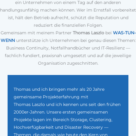
ein Unternehmen von einem Tag auf den anderen
handlungsunfähig machen können. Wer im Ernstfall vorbereitet
ist, hält den Betrieb aufrecht, schützt die Reputation und
reduziert die finanziellen Folgen.
Gemeinsam mit meinem Partner
Thomas Laszlo
bei
WAS-TUN-
WENN
unterstütze ich Unternehmen bei genau diesen Themen:
Business Continuity, Notfallhandbücher und IT-Resilienz —
fachlich fundiert, praxisnah umgesetzt und auf die jeweilige
Organisation zugeschnitten.
Thomas und ich bringen mehr als 20 Jahre
gemeinsame Projekterfahrung mit
Thomas Laszlo und ich kennen uns seit den frühen
2000er-Jahren. Unsere ersten gemeinsamen
Projekte lagen im Bereich Storage, Clustering,
Hochverfügbarkeit und Disaster Recovery —
Themen, die damals wie heute den Kern von